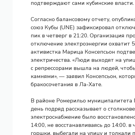
подтверждают сами кубинские власти.
Согласно балансовому отчету, опубли
союз Кубы (UNE) зафиксировал отключ
пик в четверг в 21:20. Организация пр
отключение электроэнергии охватит 5
активистка Марица Консепсьон подтвер
электричества. «Люди выходят на улиц
с репрессорами вышла на людей, чтоб
камнями», — заявил Консепсьон, кото
бракосочетания в Ла-Хате.
В районе Ромерильо муниципалитета 
день подряд рассказывает о столкнове
электроснабжение было восстановлено 
14:00, не восстанавливаясь до 14:00. в
горшки, выбегали на улицу и толкали 