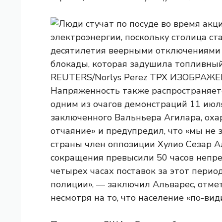
Напряженность также распространяетс
одним из очагов демонстраций 11 июля
заключенного Вальньера Агилара, оха
отчаяние» и предупредил, что «мы не з
страны член оппозиции Хулио Сезар А
сокращения превысили 50 часов непре
четырех часах поставок за этот перио
полиции», — заключил Альварес, отмети
несмотря на то, что население «по-вид