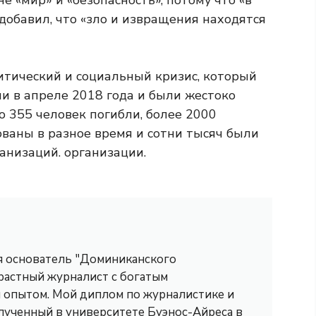
не «мир» и «безопасность», потому что «в
 добавил, что «зло и извращения находятся
тический и социальный кризис, который
ли в апреле 2018 года и были жестоко
о 355 человек погибли, более 2000
ованы в разное время и сотни тысяч были
анизаций. организации.
 я основатель "Доминиканского
трастный журналист с богатым
опытом. Мой диплом по журналистике и
лученный в университете Буэнос-Айреса в