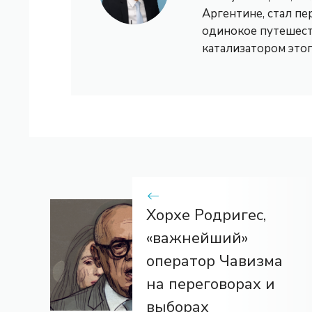
Аргентине, стал пе
одинокое путешест
катализатором это
Хорхе Родригес,
«важнейший»
оператор Чавизма
на переговорах и
выборах