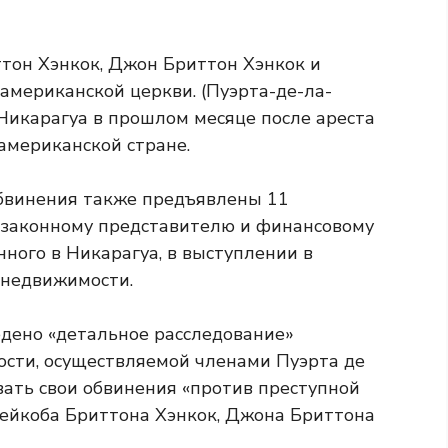
он Хэнкок, Джон Бриттон Хэнкок и
 американской церкви.
(Пуэрта-де-ла-
Никарагуа в прошлом месяце после ареста
американской стране.
обвинения также предъявлены 11
 законному представителю и финансовому
ного в Никарагуа, в выступлении в
 недвижимости.
едено «детальное расследование»
сти, осуществляемой членами Пуэрта де
ать свои обвинения «против преступной
жейкоба Бриттона Хэнкок, Джона Бриттона