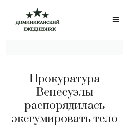
Перейти
к
М
содержимому
Прокуратура
Венесуэлы
распорядилась
эксгумировать тело