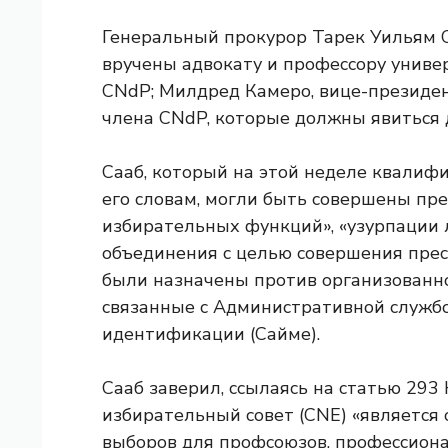
Генеральный прокурор Тарек Уильям С
вручены адвокату и профессору униве
CNdP; Милдред Камеро, вице-президен
члена CNdP, которые должны явиться д
Сааб, который на этой неделе квали
его словам, могли быть совершены пр
избирательных функций», «узурпации 
объединения с целью совершения прес
были назначены против организованно
связанные с Административной служб
идентификации (Сайме).
Сааб заверил, ссылаясь на статью 29
избирательный совет (CNE) «является
выборов для профсоюзов, профессиона