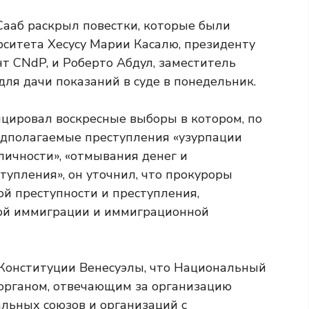
ааб раскрыл повестки, которые были
рситета Хесусу Марии Касалю, президенту
т CNdP, и Роберто Абдул, заместитель
ля дачи показаний в суде в понедельник.
фицировал воскресные выборы
в котором, по
едполагаемые преступления «узурпации
личности», «отмывания денег и
тупления», он уточнил, что прокуроры
й преступности и преступления,
ой иммиграции и иммиграционной
3 Конституции Венесуэлы, что Национальный
 органом, отвечающим за организацию
льных союзов и организаций с