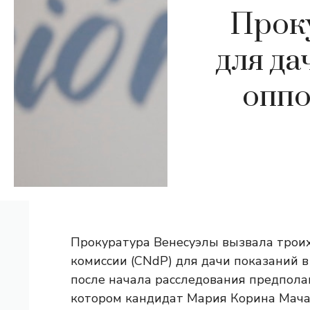
Прок
для да
оппо
Прокуратура Венесуэлы вызвала трои
комиссии (CNdP) для дачи показаний 
после начала расследования предполаг
котором кандидат Мария Корина Мачадо