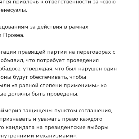
ятся привлечь к ответственности за «свою
Венесуэлы.
едованиям за действия в рамках
л Провеа.
егации правящей партии на переговорах с
объявил, что потребует проведения
рбадосе, утверждая, что был нарушен один
роны будут обеспечивать, чтобы
ыли «в равной степени применимы» ко
рые должны быть проведены.
раймериз защищены пунктом соглашения,
 признавать и уважать право каждого
го кандидата на президентские выборы
 внутренними механизмами».