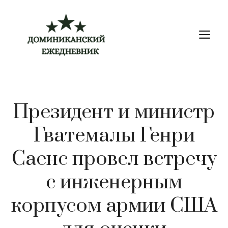
Перейти
к
М
содержимому
Президент и министр
Гватемалы Генри
Саенс провел встречу
с инженерным
корпусом армии США