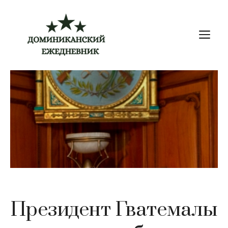
Перейти
к
М
содержимому
Президент Гватемалы