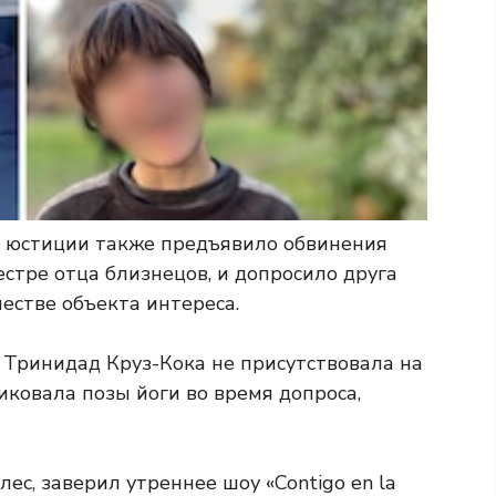
о юстиции также предъявило обвинения
естре отца близнецов, и допросило друга
естве объекта интереса.
о Тринидад Круз-Кока не присутствовала на
ковала позы йоги во время допроса,
ес, заверил утреннее шоу «Contigo en la