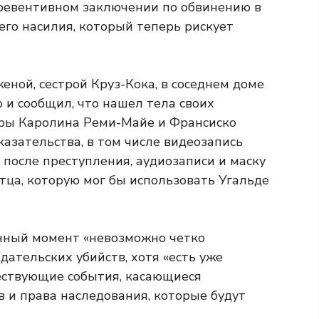
превентивном заключении по обвинению в
его насилия, который теперь рискует
еной, сестрой Круз-Кока, в соседнем доме
ю и сообщил, что нашел тела своих
оры Каролина Реми-Майе и Франсиско
азательства, в том числе видеозапись
после преступления, аудиозаписи и маску
тца, которую мог бы использовать Угальде
анный момент «невозможно четко
ательских убийств, хотя «есть уже
ствующие события, касающиеся
в и права наследования, которые будут