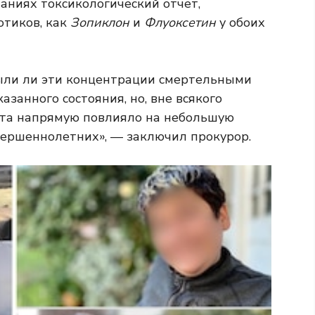
шаниях токсикологический отчет,
тиков, как
Зопиклон
и
Флуоксетин
у обоих
 были ли эти концентрации смертельными
занного состояния, но, вне всякого
нта напрямую повлияло на небольшую
вершеннолетних», — заключил прокурор.