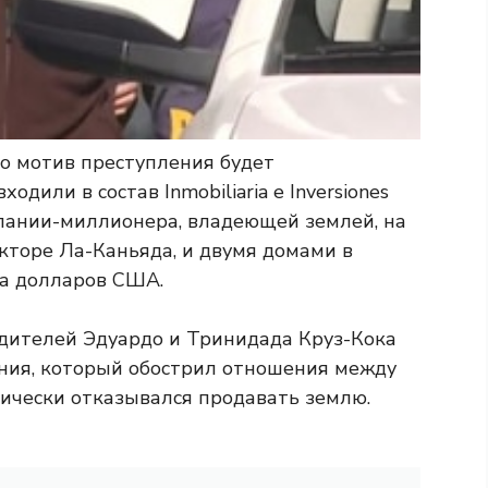
то мотив преступления будет
дили в состав Inmobiliaria e Inversiones
омпании-миллионера, владеющей землей, на
кторе Ла-Каньяда, и двумя домами в
на долларов США.
родителей Эдуардо и Тринидада Круз-Кока
ния, который обострил отношения между
тически отказывался продавать землю.