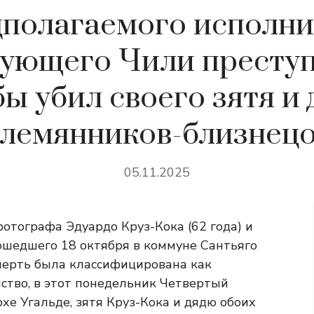
дполагаемого исполни
ующего Чили преступ
бы убил своего зятя и 
лемянников-близнец
05.11.2025
отографа Эдуардо Круз-Кока (62 года) и
зошедшего 18 октября в коммуне Сантьяго
смерть была классифицирована как
ство, в этот понедельник Четвертый
хе Угальде, зятя Круз-Кока и дядю обоих