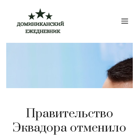
Перейти
к
М
содержимому
Правительство
Эквадора отменило