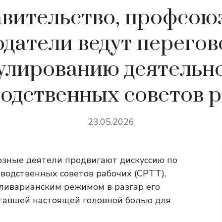
вительство, профсою
датели ведут перего
улированию деятельн
одственных советов 
23.05.2026
юзные деятели продвигают дискуссию по
одственных советов рабочих (CPTT),
ливарианским режимом в разгар его
тавшей настоящей головной болью для