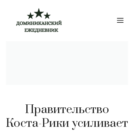
Перейти
к
М
содержимому
Правительство
Коста-Рики усиливает