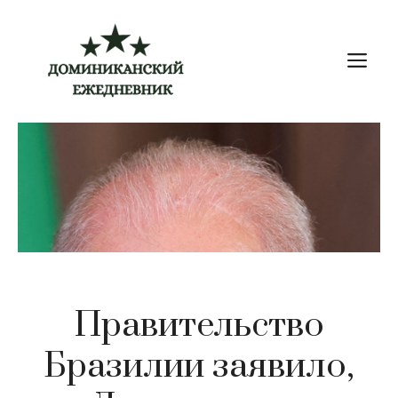
Перейти
к
М
содержимому
Правительство
Бразилии заявило,