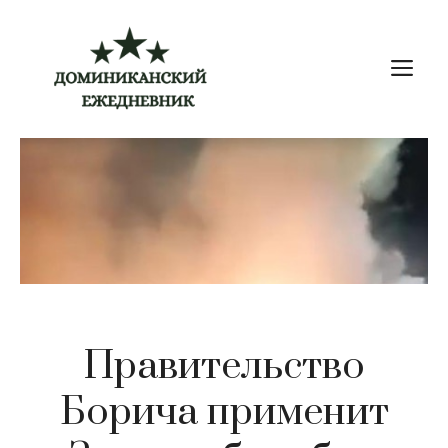
Перейти
к
М
содержимому
Правительство
Борича применит