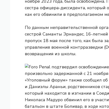
ноябре 2023 года, была освобождена.
сестра офицера-диссидента, который о
как его обвинили в предполагаемом м
По данным неправительственной орган
сестрой Саманты Эрнандес, 16-летней
пропуск 18 мая после того, как была 
управления военной контрразведки (DG
возвращения из школы.
«Уголовный форум» также сообщил об 
и Даниэлы Араньи, родственников ста
который находится в изгнании в Соед
Николаса Мадуро обвинил его в участ
батальон в штате Боливар, в ходе кото