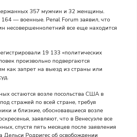
адержанных 357 мужчин и 32 женщины.
 164 — военные. Penal Forum заявил, что
ин несовершеннолетний все еще находится
регистрировали 19 133 «политических
человек произвольно подвергаются
м как запрет на выезд из страны или
уд.
ных остаются возле посольства США в
под стражей по всей стране, требуя
ики и близкие, обосновавшиеся возле
скресенья, заявляют, что в Венесуэле все
ных, спустя пять месяцев после заявления
а Дельси Родригес об освобождении