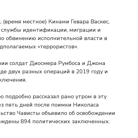
. (время местное) Кинами Гевара Васкес,
 службы идентификации, миграции и
по обвинению исполнительной власти в
дполагаемых «террористов».
нии солдат Диосмера Румбоса и Джона
де двух разных операций в 2019 году и
ключения.
 подробно рассказал рано утром в эту
рез пять дней после поимки Николаса
льство Чависты объявило об освобождении
бождены 894 политических заключенных.