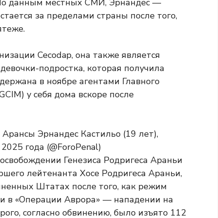
 По данным местных СМИ, Эрнандес —
стается за пределами страны после того,
ятеже.
изации Cecodap, она также является
 девочки-подростка, которая получила
задержана в ноябре агентами Главного
CIM) у себя дома вскоре после
освобождении Генезиса Родригеса Араньи
ршего лейтенанта Хосе Родригеса Араньи,
иненных Штатах после того, как режим
ии в «Операции Аврора» — нападении на
рого, согласно обвинению, было изъято 112