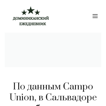
Перейти
к
М
содержимому
По данным Campo
Union, в Сальвадоре