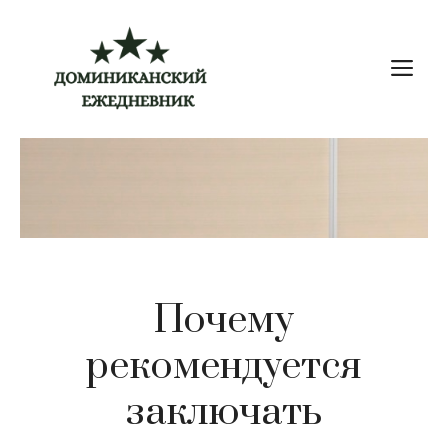
Перейти
к
М
содержимому
Почему
рекомендуется
заключать