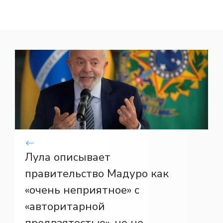
Лула описывает
правительство Мадуро как
«очень неприятное» с
«авторитарной
предвзятостью», но не