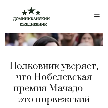
Перейти
к
М
содержимому
Полковник уверяет,
что Нобелевская
премия Мачадо —
это норвежский