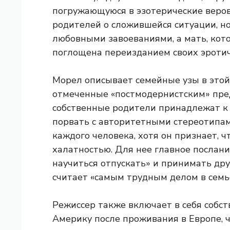
погружающуюся в эзотерические веров
родителей о сложившейся ситуации, но
любовными завоеваниями, а мать, кот
поглощена переизданием своих эротич
Морел описывает семейные узы в это
отмеченные «постмодернистским» предс
собственные родители принадлежат к
порвать с авторитетными стереотипам
каждого человека, хотя он признает, ч
халатностью. Для нее главное послани
научиться отпускать» и принимать друг
считает «самым трудным делом в семь
Режиссер также включает в себя собс
Америку после проживания в Европе, 