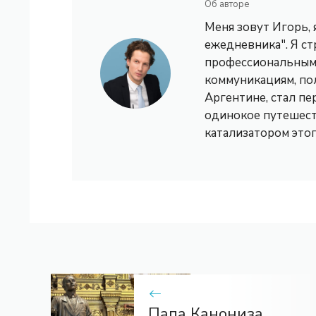
Об авторе
Меня зовут Игорь,
ежедневника". Я с
профессиональным 
коммуникациям, по
Аргентине, стал пе
одинокое путешест
катализатором это
Папа Канониза