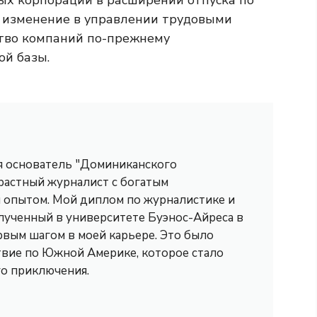
ых корпораций в расширении отпуска по
й изменение в управлении трудовыми
ство компаний по-прежнему
й базы.
 я основатель "Доминиканского
трастный журналист с богатым
опытом. Мой диплом по журналистике и
лученный в университете Буэнос-Айреса в
рвым шагом в моей карьере. Это было
вие по Южной Америке, которое стало
го приключения.