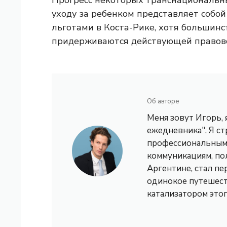
Прогресс некоторых транснациональн
уходу за ребенком представляет собо
льготами в Коста-Рике, хотя большин
придерживаются действующей правово
Об авторе
Меня зовут Игорь,
ежедневника". Я с
профессиональным 
коммуникациям, по
Аргентине, стал пе
одинокое путешест
катализатором это