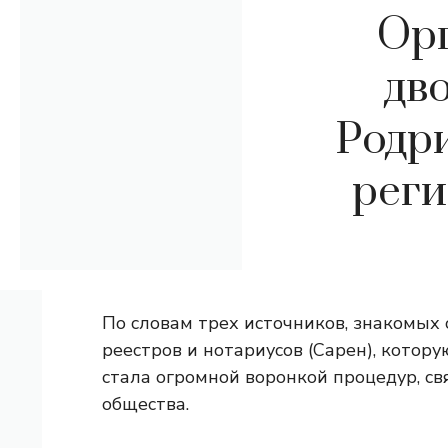
Орг
дв
Родри
реги
По словам трех источников, знакомых 
реестров и нотариусов (Сарен), котор
стала огромной воронкой процедур, с
общества.