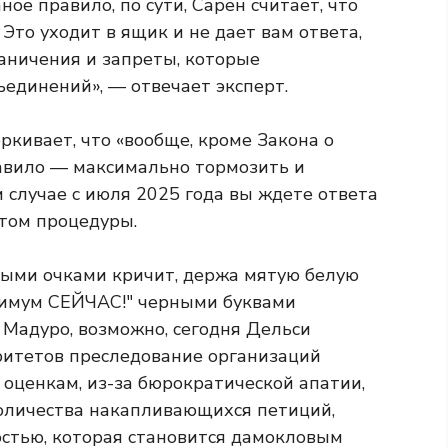
ое правило, по сути, Сарен считает, что
Это уходит в ящик и не дает вам ответа,
раничения и запреты, которые
ъединений», — отвечает эксперт.
кивает, что «вообще, кроме Закона о
равило — максимально тормозить и
 случае с июля 2025 года вы ждете ответа
том процедуры.
т Мадуро, возможно, сегодня Дельси
оритетов преследование организаций
о оценкам, из-за бюрократической апатии,
количества накапливающихся петиций,
стью, которая становится дамокловым