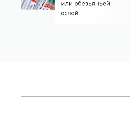
или обезьяньей
оспой