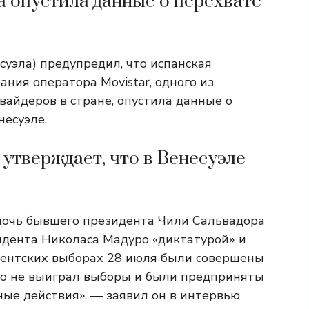
ca опустила данные о перехвате
суэла) предупредил, что испанская
ания оператора Movistar, одного из
айдеров в стране, опустила данные о
несуэле.
 утверждает, что в Венесуэле
дочь бывшего президента Чили Сальвадора
идента Николаса Мадуро «диктатурой» и
идентских выборах 28 июля были совершены
ро не выиграл выборы и были предприняты
ые действия», — заявил он в интервью