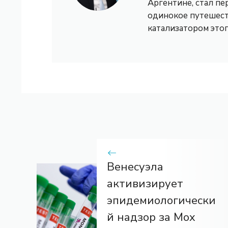
Аргентине, стал пе
одинокое путешест
катализатором это
Венесуэла
активизирует
эпидемиологически
й надзор за Mox