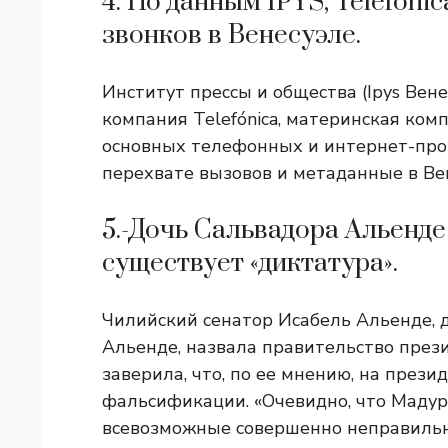
4. По данным IPYS, Telefoni
звонков в Венесуэле.
Институт прессы и общества (Ipys Вене
компания Telefónica, материнская комп
основных телефонных и интернет-пров
перехвате вызовов и метаданные в Ве
5.-Дочь Сальвадора Альенде
существует «диктатура».
Чилийский сенатор Исабель Альенде, 
Альенде, назвала правительство през
заверила, что, по ее мнению, на през
фальсификации. «Очевидно, что Маду
всевозможные совершенно неправильн