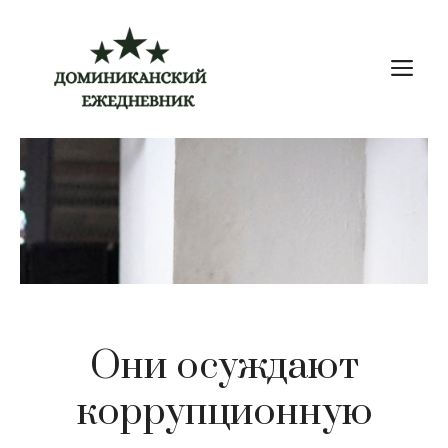
Перейти
к
М
содержимому
Они осуждают
коррупционную