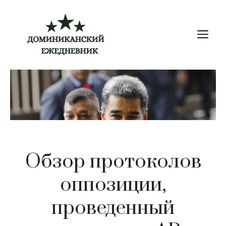
Перейти
к
М
содержимому
Обзор протоколов
оппозиции,
проведенный