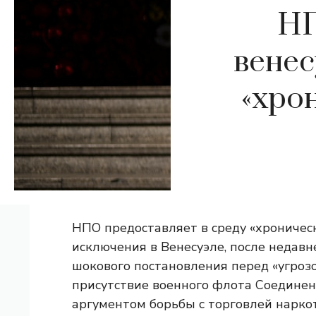
НП
вене
«хро
НПО предоставляет в среду «хроничес
исключения в Венесуэле, после недав
шокового постановления перед «угрозой
присутствие военного флота Соедине
аргументом борьбы с торговлей нарко