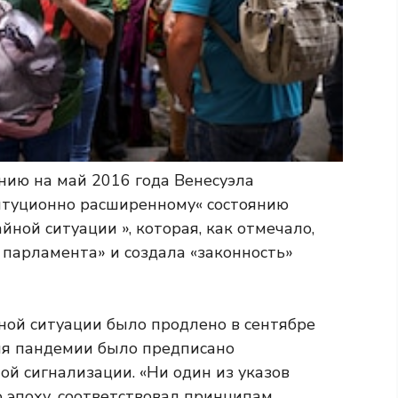
нию на май 2016 года Венесуэла
итуционно расширенному« состоянию
ной ситуации », которая, как отмечало,
 парламента» и создала «законность»
ной ситуации было продлено в сентябре
емя пандемии было предписано
й сигнализации. «Ни один из указов
 эпоху, соответствовал принципам