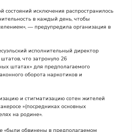
й состояний исключения распространилось
чительность в каждый день, чтобы
селением», — предупредила организация в
несуэльский исполнительный директор
штатов, что затронуло 26
ных штатах» для предполагаемого
законного оборота наркотиков и
лизацию и стигматизацию сотен жителей
хакеросе »(посредниках основных
елях на родине».
ные «были обвинены в предполагаемом