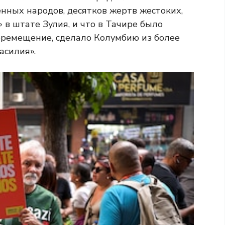
нных народов, десятков жертв жестоких,
в штате Зулия, и что в Тачире было
еремещение, сделало Колумбию из более
асилия».