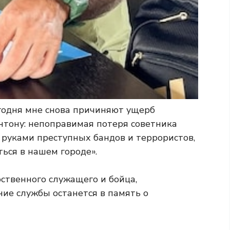
егодня мне снова причиняют ущерб
нтону: непоправимая потеря советника
о руками преступных бандов и террористов,
ься в нашем городе».
рственного служащего и бойца,
ние службы останется в память о