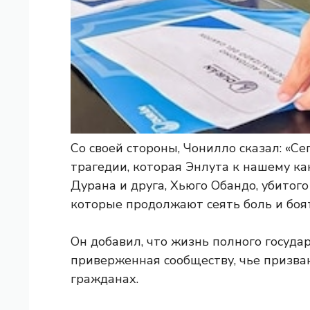
Со своей стороны, Чонилло сказал: «С
трагедии, которая Энлута к нашему ка
Дурана и друга, Хьюго Обандо, убитог
которые продолжают сеять боль и боят
Он добавил, что жизнь полного госуда
приверженная сообществу, чье призва
гражданах.