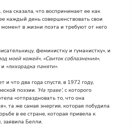
 она сказала, что воспринимает ее как
 ее каждый день совершенствовать свои
 момент в жизни поэта и требуют от него
писательницу, феминистку и гуманистку», и
под моей кожей»
,
«Свиток соблазнения»
,
и
«лихорадка памяти»
.
т и что два года спустя, в 1972 году,
ческой поэзии.
‘На траве’
, с которого
тела «отпраздновать то, что она
я», та же самая энергия, которая побудила
рьбе в ее стране, которая привела к
, заявила Белли.