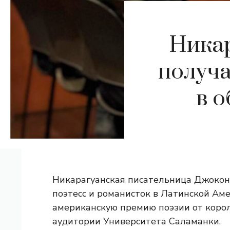
Никар
получ
в о
Никарагуанская писательница Джокон
поэтесс и романисток в Латинской Аме
американскую премию поэзии от коро
аудитории Университета Саламанки.