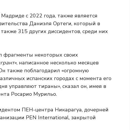
 Мадриде с 2022 года, также является
ительства Даниэля Ортеги, который в
 также 315 других диссидентов, среди них
л фрагменты некоторых своих
грант»
, написанное несколько месяцев
 Он также поблагодарил «огромную
различных испанских городах с момента его
дня управляют тираны», сказал он, имея в
ента Росарио Мурильо.
идентом ПЕН-центра Никарагуа, дочерней
низации PEN International, закрытой