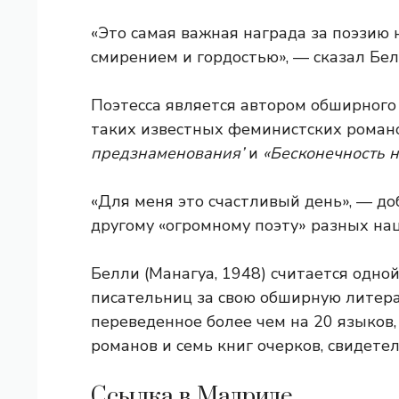
«Это самая важная награда за поэзию н
смирением и гордостью», — сказал Бел
Поэтесса является автором обширного 
таких известных феминистских романо
предзнаменования’
и
«Бесконечность н
«Для меня это счастливый день», — до
другому «огромному поэту» разных нац
Белли (Манагуа, 1948) считается одн
писательниц за свою обширную литерат
переведенное более чем на 20 языков,
романов и семь книг очерков, свидетел
Ссылка в Мадриде