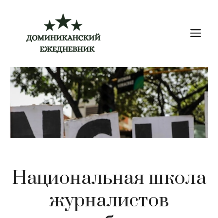
Перейти
к
М
содержимому
Национальная школа
журналистов