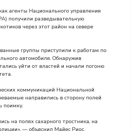
 как агенты Национального управления
NPA) получили разведывательную
отиков через этот район на севере
ванные группы приступили к работам по
льного автомобиля. Обнаружив
тались уйти от властей и начали погоню
тета.
ических коммуникаций Национальной
реваемые направились в сторону полей
ь поимку.
сь на полях сахарного тростника, на
олиции», — объяснил Майес Риос.