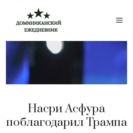
Перейти
к
М
содержимому
Насри Асфура
поблагодарил Трампа