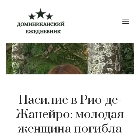
Перейти
к
М
содержимому
Насилие в Рио-де-
Жанейро: молодая
женщина погибла