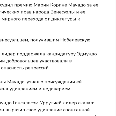
судил премию Марии Корине Мачадо за ее
тических прав народа Венесуэлы и ее
и мирного перехода от диктатуры к
енесуэльцем, получившим Нобелевскую
 лидер поддержала кандидатуру Эдмундо
чи добровольцев участвовали в
опасность репрессий.
ны Мачадо, узнав о присуждении ей
ена удивлением и недоверием.
ундо Гонсалесом Уррутией лидер сказал:
 он выразил свое удивление спонтанной