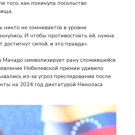
е того, как покинула посольство
жища.
ь никто не сомневается в уровне
лкнулись. И чтобы противостоять ей, нужна
 достигнут силой, и это правда».
да Мачадо символизирует рану сложившейся
ъявление Нобелевской премии удивило
ывались из-за угроз преследования после
нты на 2024 год диктатурой Николаса