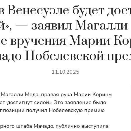
в Венесуэле будет дос
й», — заявил Магалли
ле вручения Марии Ко
адо Нобелевской пре
11.10.2025
а Магалли Меда, правая рука Марии Корины
ет достигнут силой». Это заявление было
р оппозиции получил Нобелевскую премию
рного штаба Мачадо, публично выступила