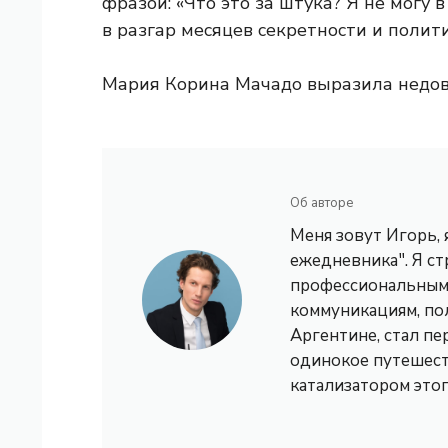
фразой: «Что это за штука? Я не могу 
в разгар месяцев секретности и полит
Мария Корина Мачадо выразила недовер
Об авторе
Меня зовут Игорь,
ежедневника". Я с
профессиональным 
коммуникациям, по
Аргентине, стал пе
одинокое путешест
катализатором это