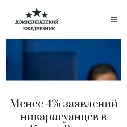
Перейти
к
М
содержимому
Менее 4% заявлений
никарагуанцев в