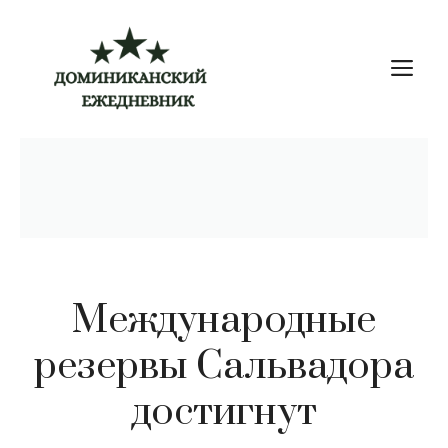
Перейти
к
М
содержимому
Международные
резервы Сальвадора
достигнут