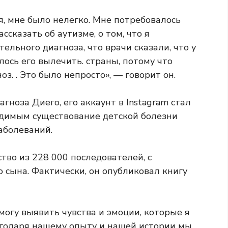
я, мне было нелегко. Мне потребовалось
ссказать об аутизме, о том, что я
тельного диагноза, что врачи сказали, что у
лось его вылечить. страны, потому что
оз. . Это было непросто», — говорит он.
гноза Диего, его аккаунт в Instagram стал
димым существование детской болезни
аболеваний.
тво из 228 000 последователей, с
 сына. Фактически, он опубликовал книгу
могу выявить чувства и эмоции, которые я
лагодаря нашему опыту и нашей истории мы