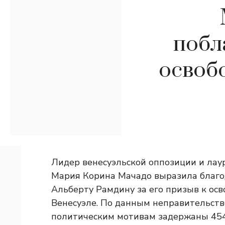
побл
освоб
Лидер венесуэльской оппозиции и лау
Мария Корина Мачадо выразила благо
Альберту Рамдину за его призыв к ос
Венесуэле. По данным неправительстве
политическим мотивам задержаны 454