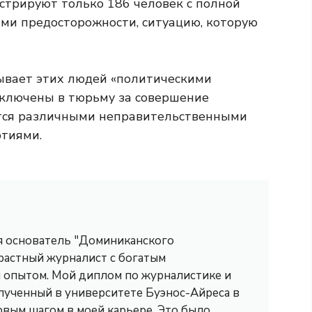
стрируют только 186 человек с полной
ами предосторожности, ситуацию, которую
ывает этих людей «политическими
аключены в тюрьму за совершение
ется различными неправительственными
тиями.
 я основатель "Доминиканского
трастный журналист с богатым
опытом. Мой диплом по журналистике и
лученный в университете Буэнос-Айреса в
рвым шагом в моей карьере. Это было