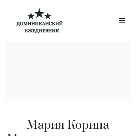
Перейти
к
М
содержимому
Мария Корина