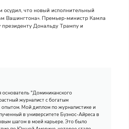
им осудил, что новый исполнительный
ам Вашингтона». Премьер-министр Камла
у президенту Дональду Трампу и
 я основатель "Доминиканского
трастный журналист с богатым
опытом. Мой диплом по журналистике и
лученный в университете Буэнос-Айреса в
рвым шагом в моей карьере. Это было
вие по Южной Америке, которое стало