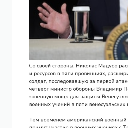
Со своей стороны, Николас Мадуро ра
и ресурсов в пяти провинциях, расши
солдат, последовавшую за первой атак
четверг министр обороны Владимир Па
«военную мощь для защиты Венесуэлы 
военных учений в пяти венесуэльских 
Тем временем американский военный 
примут участие в военных учениях с Т