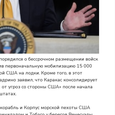
спорядился о бессрочном размещении войск
рив первоначальную мобилизацию 15 000
ой США на лодки. Кроме того, в этот
дрино заявил, что Каракас консолидирует
от угроз со стороны США» после начала
штатах.
корабль и Корпус морской пехоты США
ринидадом и Тобаго у берегов Венесуэлы.