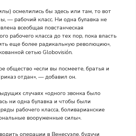
лы) осмелились бы здесь или там, то вот
ы, — рабочий класс. Ни одна булавка не
явлена ​​всеобщая повстанческая
го рабочего класса до тех пор, пока власть
шить еще более радикальную революцию»,
ованной сетью Globovisión.
ое общество «если вы посмеете, братья и
Приказ отдан», — добавил он.
дыдущих случаях «одного звонка было
ась ни одна булавка и чтобы были
яды рабочего класса, боливарианские
иональные вооруженные силы».
одить операции в Венесуэле, будучи