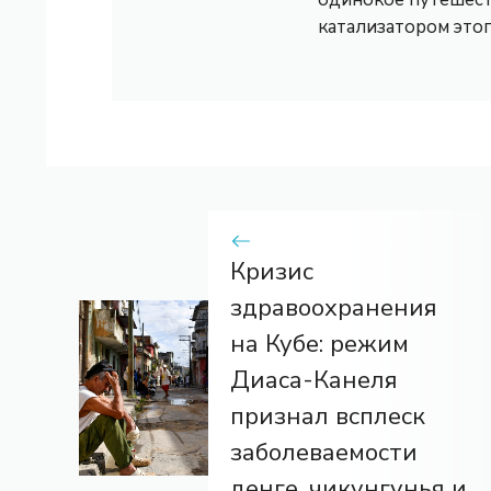
катализатором это
Кризис
здравоохранения
на Кубе: режим
Диаса-Канеля
признал всплеск
заболеваемости
денге, чикунгунья и