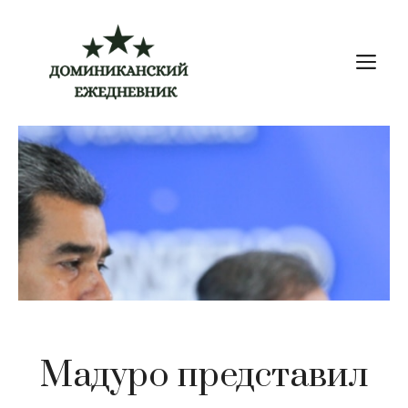
Перейти
к
М
содержимому
Мадуро представил