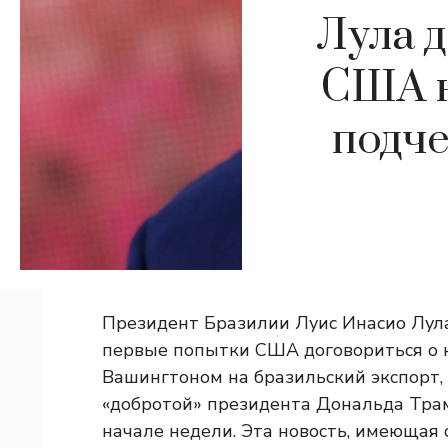
Лула 
США к
подче
Президент Бразилии Луис Инасио Лула
первые попытки США договориться о 
Вашингтоном на бразильский экспорт,
«добротой» президента Дональда Трам
начале недели. Эта новость, имеющая