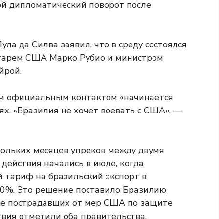
бой дипломатический поворот после
Лула да Силва заявил, что в среду состоялся
тарем США Марко Рубио и министром
йрой.
им официальным контактом «начинается
х. «Бразилия не хочет воевать с США», —
ольких месяцев упреков между двумя
ействия начались в июле, когда
 тариф на бразильский экспорт в
10%. Это решение поставило Бразилию
лее пострадавших от мер США по защите
твия отметили оба правительства.