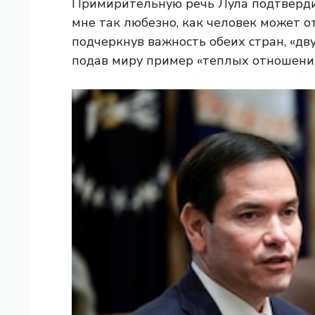
Примирительную речь Лула подтверди
мне так любезно, как человек может от
подчеркнув важность обеих стран, «дв
подав миру пример «теплых отношени