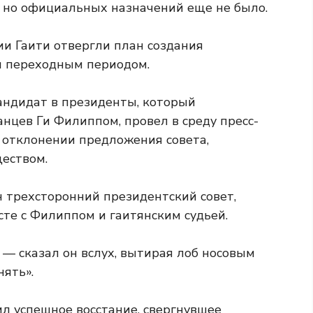
 но официальных назначений еще не было.
и Гаити отвергли план создания
я переходным периодом.
андидат в президенты, который
нцев Ги Филиппом, провел в среду пресс-
 отклонении предложения совета,
еством.
н трехсторонний президентский совет,
те с Филиппом и гаитянским судьей.
 — сказал он вслух, вытирая лоб носовым
ять».
л успешное восстание, свергнувшее