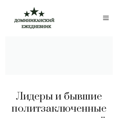
Перейти
к
М
содержимому
Лидеры и бывшие
политзаключенные