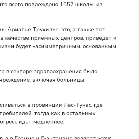
 что всего повреждено 1552 школы, из
ы Ариатне Трухильо, это, а также тот
 в качестве приемных центров, приведет к
жизни будет «асимметричным, основанным
то в секторе здравоохранения было
чреждение, включая больницы,
ливаться в провинции Лас-Тунас, где
требителей, тогда как в остальных
огресс идет медленнее.
, а в Гранме и Гуантанамо возврат услуг