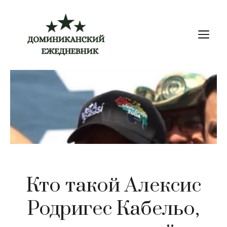
Перейти
к
М
содержимому
Кто такой Алексис
Родригес Кабельо,