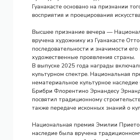
Гуанакасте основано на признании тог
восприятия и проецирования искусства
Высшее признание вечера — Национал
вручена художнику из Гуанакасте Отто
последовательности и значимости его
художественные проявления страны.
В выпуске 2025 года награды включа
культурном спектре. Национальная пр
нематериальное культурное наследие 
Брибри Флорентино Эрнандесу Эрнанде
посвятил традиционному строительств
также передаче исконных знаний о ку
Национальная премия Эмилии Прието 
наследие была вручена традиционному