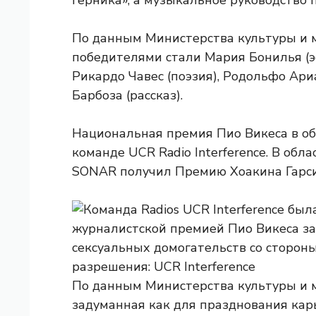
Герника», а музыкальное руководство 
По данным Министерства культуры и м
победителями стали Мария Бонилья (эс
Рикардо Чавес (поэзия), Родольфо Ари
Барбоза (рассказ).
Национальная премия Пио Викеса в о
команде UCR Radio Interference. В об
SONAR получил Премию Хоакина Гарси
По данным Министерства культуры и 
задуманная как для празднования кар