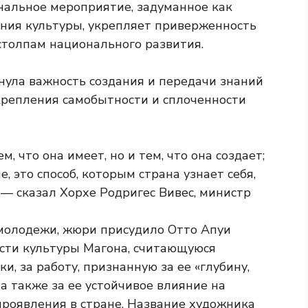
нальное мероприятие, задуманное как
ания культуры, укрепляет приверженность
 столпам национального развития.
ула важность создания и передачи знаний
крепления самобытности и сплоченности
, что она имеет, но и тем, что она создает;
, это способ, которым страна узнает себя,
, — сказал Хорхе Родригес Вивес, министр
молодежи, жюри присудило Отто Апуи
сти культуры Магона, считающуюся
, за работу, признанную за ее «глубину,
 а также за ее устойчивое влияние на
роявления в стране. Название художника