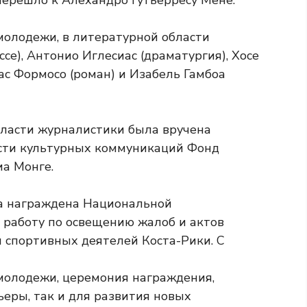
перешло к Алехандро Гутьерресу Мене.
олодежи, в литературной области
се), Антонио Иглесиас (драматургия), Хосе
ас Формосо (роман) и Изабель Гамбоа
бласти журналистики была вручена
ласти культурных коммуникаций Фонд
а Монге.
молодежи, церемония награждения,
ьеры, так и для развития новых