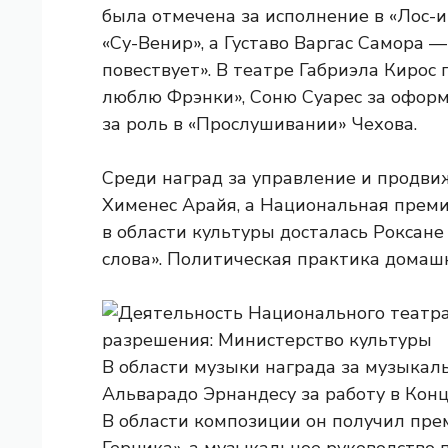
была отмечена за исполнение в «Лос-и
«Су-Венир», а Густаво Варгас Самора —
повествует». В театре Габриэла Кирос
люблю Фрэнки», Соню Суарес за оформ
за роль в «Прослушивании» Чехова.
Среди наград за управление и продв
Хименес Арайя, а Национальная преми
в области культуры досталась Роксане
слова». Политическая практика домаш
В области музыки награда за музыкал
Альварадо Эрнандесу за работу в Кон
В области композиции он получил пре