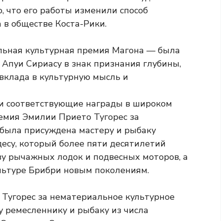
о, что его работы изменили способ
 в обществе Коста-Рики.
ьная культурная премия Магона — была
 Апуи Сириасу в знак признания глубины,
 вклада в культурную мысль и
ли соответствующие награды в широком
емия Эмилии Прието Тугорес за
была присуждена мастеру и рыбаку
су, который более пяти десятилетий
у рычажных лодок и подвесных моторов, а
льтуре Брибри новым поколениям.
Тугорес за нематериальное культурное
 ремесленнику и рыбаку из числа