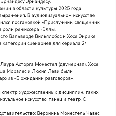
Эрнандесу Эрнандесу,
мии в области культуры 2025 года
выражения. В аудиовизуальном искусстве
ился постановкой «Прислужник, священник
в роли режиссера «Эллы,
сто Вальверде Вильялобос и Хосе Энрике
 категории сценариев для сериала 2/
 Лаура Асторга Монестел (двумерная), Хосе
йша Моралес и Люсия Леви были
рхив «В ожидании разговоров».
ставительство: Вероника Монестель Чавес