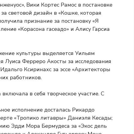
нженуос», Вики Кортес Рамос в постановке
 за световой дизайн в «Кошке, которая
 получила признание за постановку «Я
ление «Корасона гасеадо» и Алису Гарсиа
ижение культуры выделяется Уильям
я Луиса Ферреро Акосты за исследования
 Идальго Ксиринахс за эссе «Архитекторы
них работников.
ьное исполнение досталась Рикардо
церте «Тропико литавры» Даниэля Кесады;
мию Эдди Мора Бермудеса за «Экос дель