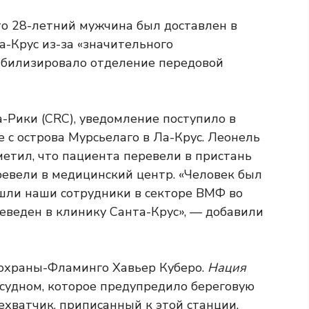
то 28-летний мужчина был доставлен в
а-Крус из-за «значительного
табилизировало отделение передовой
а-Рики (CRC), уведомление поступило в
ье с острова Мурсьелаго в Ла-Крус. Леонель
метил, что пациента перевели в пристань
еревели в медицинский центр. «Человек был
шли наши сотрудники в секторе ВМФ во
еведен в клинику Санта-Крус», — добавили
 охраны-Фламинго Хавьер Куберо.
Нация
судном, которое предупредило береговую
ехватчик, приписанный к этой станции,