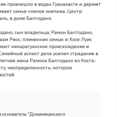
ние произошло в водах Гуанакасте и держит
ивает семья членов экипажа. Центр
ль, в доме Балтодано.
дано, сын владельца; Рамон Балтодано,
аам Риос, племянник семьи; и Хосе Луис
имеют никарагуанское происхождение и
Семейный аспект дела усилил страдания в
-летняя жена Рамона Балтодано из Коста-
сту, неопределенность, которую
востей.
 я основатель "Доминиканского