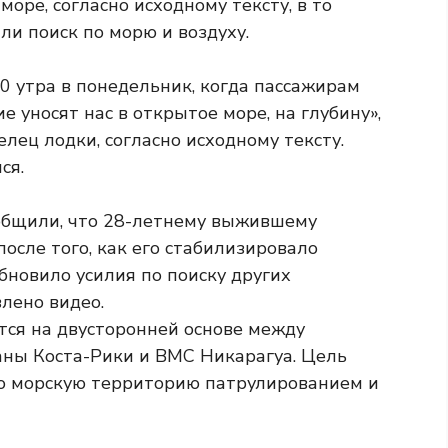
оре, согласно исходному тексту, в то
ли поиск по морю и воздуху.
00 утра в понедельник, когда пассажирам
е уносят нас в открытое море, на глубину»,
лец лодки, согласно исходному тексту.
ся.
общили, что 28-летнему выжившему
осле того, как его стабилизировало
бновило усилия по поиску других
лено видео.
ется на двусторонней основе между
аны Коста-Рики и ВМС Никарагуа. Цель
ую морскую территорию патрулированием и