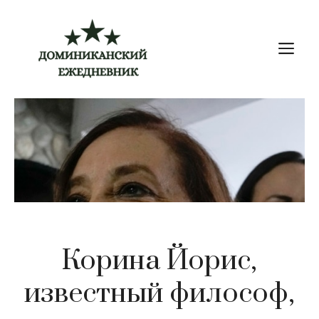
Перейти
к
М
содержимому
Корина Йорис,
известный философ,