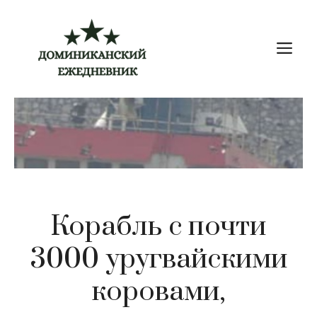
Перейти
к
М
содержимому
Корабль с почти
3000 уругвайскими
коровами,