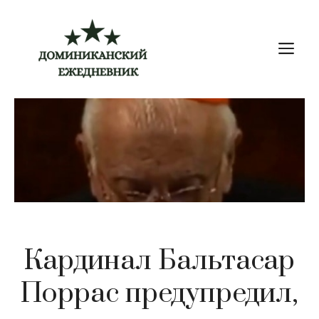
Перейти
к
М
содержимому
Кардинал Бальтасар
Поррас предупредил,