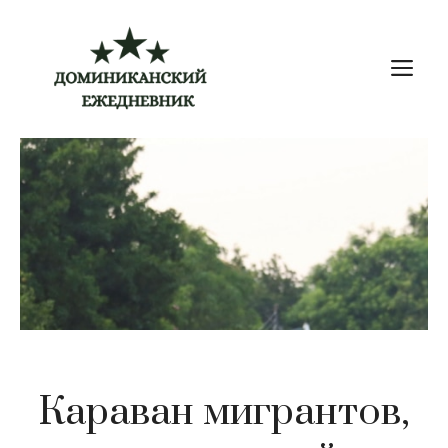
Перейти
к
М
содержимому
Караван мигрантов,